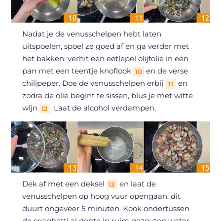
Nadat je de venusschelpen hebt laten
uitspoelen, spoel ze goed af en ga verder met
het bakken: verhit een eetlepel olijfolie in een
pan met een teentje knoflook
en de verse
10
chilipeper. Doe de venusschelpen erbij
en
11
zodra de olie begint te sissen, blus je met witte
wijn
. Laat de alcohol verdampen.
12
Dek af met een deksel
en laat de
13
venusschelpen op hoog vuur opengaan; dit
duurt ongeveer 5 minuten. Kook ondertussen
de spaghetti al dente in ruim gezouten water