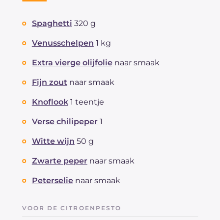
Spaghetti
320 g
Venusschelpen
1 kg
Extra vierge olijfolie
naar smaak
Fijn zout
naar smaak
Knoflook
1 teentje
Verse chilipeper
1
Witte wijn
50 g
Zwarte peper
naar smaak
Peterselie
naar smaak
VOOR DE CITROENPESTO