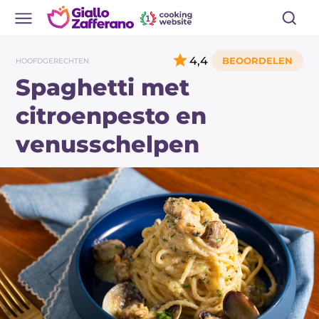
4,4
HOOFDGERECHTEN
Spaghetti met
citroenpesto en
venusschelpen