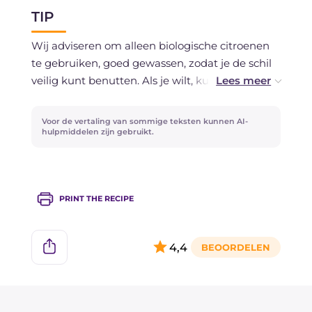
De citroenpesto kun je in een goed afgedekte
TIP
(bij voorkeur glazen) container in de koelkast
bewaren gedurende 2 dagen. Wil je de
Wij adviseren om alleen biologische citroenen
citroenpesto langer bewaren, dan kun je die
te gebruiken, goed gewassen, zodat je de schil
prima invriezen. Verdeel hem dan in kleine
veilig kunt benutten. Als je wilt, kun je in plaats
porties, bijvoorbeeld met de klassieke
van spaghetti ook linguine gebruiken: die
ijsblokjesbakjes.
passen perfect bij de saus.
Voor de vertaling van sommige teksten kunnen AI-
hulpmiddelen zijn gebruikt.
PRINT THE RECIPE
4,4