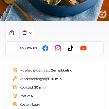
IT
FOLLOW US
EN
FR
Moeilijkheidsgraad:
Gemakkelijk
DE
Voorbereidingstijd:
20 min
ES
Kooktijd:
20 min
BR
Portie:
4
Kosten:
Laag