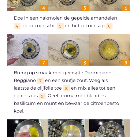
Doe in een hakmolen de gepelde amandelen
, de citroenschil
en het citroensap
.
4
5
6
Breng op smaak met geraspte Parmigiano
Reggiano
en een snufje zout. Voeg als
7
laatste de olijfolie toe
en mix alles tot een
8
egale saus
. Geef aroma met blaadjes
9
basilicum en munt en bewaar de citroenpesto
koel.