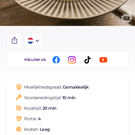
IT
FOLLOW US
EN
DE
Moeilijkheidsgraad:
Gemakkelijk
ES
Voorbereidingstijd:
10 min
FR
Kooktijd:
20 min
BR
Portie:
4
Kosten:
Laag