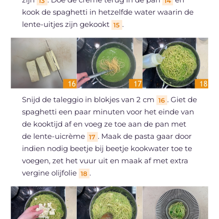
13
14
kook de spaghetti in hetzelfde water waarin de
lente-uitjes zijn gekookt
.
15
Snijd de taleggio in blokjes van 2 cm
. Giet de
16
spaghetti een paar minuten voor het einde van
de kooktijd af en voeg ze toe aan de pan met
de lente-uicrème
. Maak de pasta gaar door
17
indien nodig beetje bij beetje kookwater toe te
voegen, zet het vuur uit en maak af met extra
vergine olijfolie
.
18