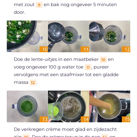
met zout
en bak nog ongeveer 5 minuten
9
door.
Doe de lente-uitjes in een maatbeker
en
10
voeg ongeveer 100 g water toe
, pureer
11
vervolgens met een staafmixer tot een gladde
massa
.
12
De verkregen crème moet glad en zijdezacht
zijn
. Doe de crème terug in de pan
en