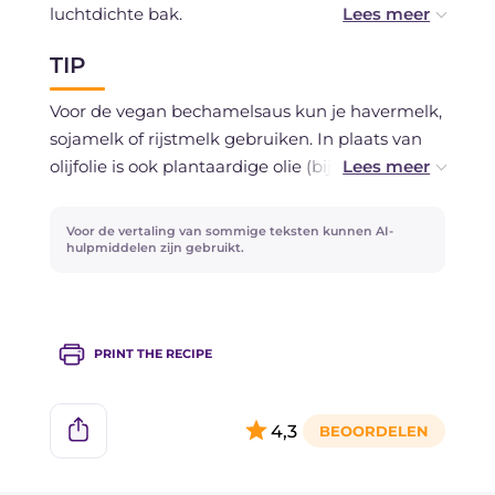
luchtdichte bak.
TIP
Als je de vegan bechamelsaus van tevoren wilt
bereiden, dek deze af met plasticfolie direct op
Voor de vegan bechamelsaus kun je havermelk,
het oppervlak en bewaar in de koelkast
sojamelk of rijstmelk gebruiken. In plaats van
maximaal 2 dagen; werk hem opnieuw met de
olijfolie is ook plantaardige olie (bijv.
garde om hem weer vloeibaar te krijgen. Als
zonnebloemolie of andere olie uit zaden)
alternatief kun je hem tot een maand invriezen.
geschikt.
Voor de vertaling van sommige teksten kunnen AI-
hulpmiddelen zijn gebruikt.
Als je geen voedingsgist hebt, kun je het
weglaten of vervangen door geraspte kaas (voor
een niet-vegan variant).
PRINT THE RECIPE
4,3