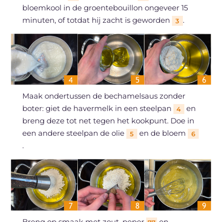
bloemkool in de groentebouillon ongeveer 15
minuten, of totdat hij zacht is geworden
.
3
Maak ondertussen de bechamelsaus zonder
boter: giet de havermelk in een steelpan
en
4
breng deze tot net tegen het kookpunt. Doe in
een andere steelpan de olie
en de bloem
5
6
.
Breng op smaak met zout, peper
en