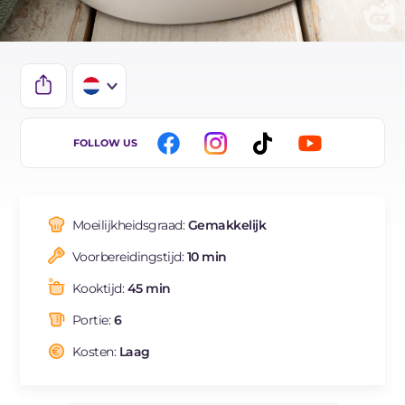
IT
FOLLOW US
EN
FR
Moeilijkheidsgraad:
Gemakkelijk
ES
Voorbereidingstijd:
10 min
DE
Kooktijd:
45 min
BR
Portie:
6
Kosten:
Laag