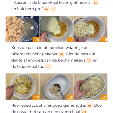
Intussen is de bloemkool klaar; giet hem af
13
en hak hem grof
.
14
15
Kook de pasta in de bouillon waarin je de
bloemkool hebt gekookt
. Giet de pasta al
16
dente af en voeg dan de bechamelsaus
en
17
de bloemkool toe
.
18
Roer goed zodat alles goed gemengd is
. Doe
19
de pasta met saus in een ovenschaal
,
20