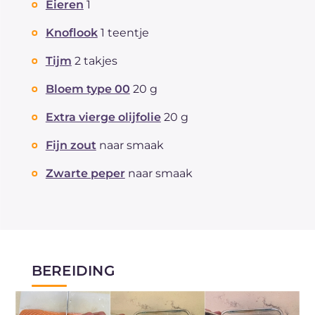
Eieren
1
Knoflook
1 teentje
Tijm
2 takjes
Bloem type 00
20 g
Extra vierge olijfolie
20 g
Fijn zout
naar smaak
Zwarte peper
naar smaak
BEREIDING