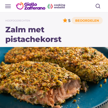
5
HOOFDGERECHTEN
Zalm met
pistachekorst