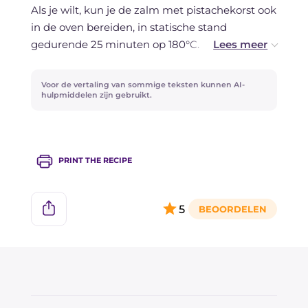
Als je wilt, kun je de zalm met pistachekorst ook
in de oven bereiden, in statische stand
gedurende 25 minuten op 180°C.
Vond je dit recept lekker? Probeer het ook met
Voor de vertaling van sommige teksten kunnen AI-
andere vissoorten, zoals de
Tonijn in
hulpmiddelen zijn gebruikt.
pistachekorst
, de zwaardvis in pistachekorst
met aardappelpartjes of de
Zalmforel met
pistachekorst
!
PRINT THE RECIPE
5