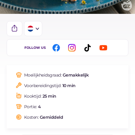
IT
FOLLOW US
EN
ES
Moeilijkheidsgraad:
Gemakkelijk
FR
Voorbereidingstijd:
10 min
DE
Kooktijd:
25 min
BR
Portie:
4
Kosten:
Gemiddeld