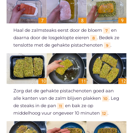
Haal de zalmsteaks eerst door de bloem
en
7
daarna door de losgeklopte eieren
. Bedek ze
8
tenslotte met de gehakte pistachenoten
.
9
Zorg dat de gehakte pistachenoten goed aan
alle kanten van de zalm blijven plakken
. Leg
10
de steaks in de pan
en bak ze op
11
middelhoog vuur ongeveer 10 minuten
.
12