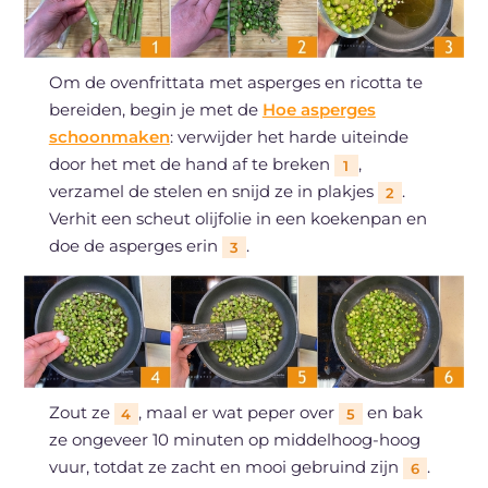
Om de ovenfrittata met asperges en ricotta te
bereiden, begin je met de
Hoe asperges
schoonmaken
: verwijder het harde uiteinde
door het met de hand af te breken
,
1
verzamel de stelen en snijd ze in plakjes
.
2
Verhit een scheut olijfolie in een koekenpan en
doe de asperges erin
.
3
Zout ze
, maal er wat peper over
en bak
4
5
ze ongeveer 10 minuten op middelhoog-hoog
vuur, totdat ze zacht en mooi gebruind zijn
.
6