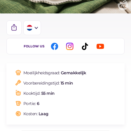
IT
FOLLOW US
EN
DE
Moeilijkheidsgraad:
Gemakkelijk
ES
Voorbereidingstijd:
15 min
FR
Kooktijd:
55 min
BR
Portie:
6
Kosten:
Laag