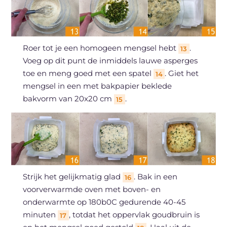
Roer tot je een homogeen mengsel hebt
.
13
Voeg op dit punt de inmiddels lauwe asperges
toe en meng goed met een spatel
. Giet het
14
mengsel in een met bakpapier beklede
bakvorm van 20x20 cm
.
15
Strijk het gelijkmatig glad
. Bak in een
16
voorverwarmde oven met boven- en
onderwarmte op 180b0C gedurende 40-45
minuten
, totdat het oppervlak goudbruin is
17