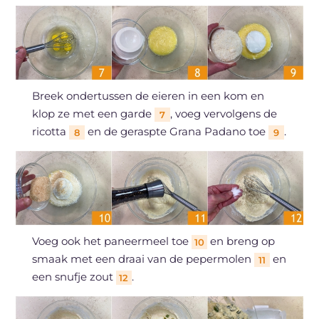
Breek ondertussen de eieren in een kom en
klop ze met een garde
, voeg vervolgens de
7
ricotta
en de geraspte Grana Padano toe
.
8
9
Voeg ook het paneermeel toe
en breng op
10
smaak met een draai van de pepermolen
en
11
een snufje zout
.
12