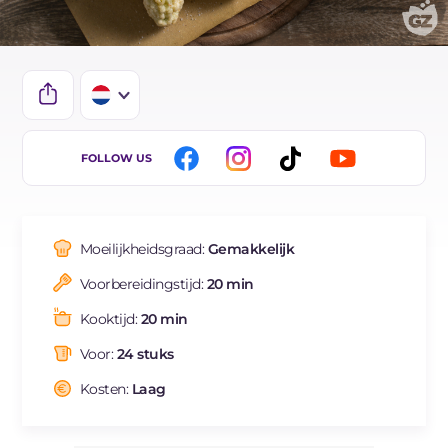
IT
FOLLOW US
EN
ES
Moeilijkheidsgraad:
Gemakkelijk
BR
Voorbereidingstijd:
20 min
FR
Kooktijd:
20 min
DE
Voor:
24 stuks
Kosten:
Laag