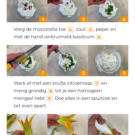
Voeg de mozzarella toe
, zout
, peper en
4
5
met de hand verkruimeld basilicum
.
6
Werk af met een snufje citroenrasp
en
7
meng grondig
tot je een homogeen
8
mengsel hebt
. Doe alles in een spuitzak en
9
zet even apart.