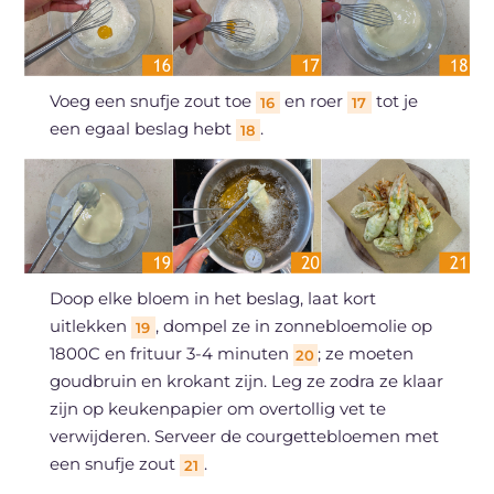
Voeg een snufje zout toe
en roer
tot je
16
17
een egaal beslag hebt
.
18
Doop elke bloem in het beslag, laat kort
uitlekken
, dompel ze in zonnebloemolie op
19
1800C en frituur 3-4 minuten
; ze moeten
20
goudbruin en krokant zijn. Leg ze zodra ze klaar
zijn op keukenpapier om overtollig vet te
verwijderen. Serveer de courgettebloemen met
een snufje zout
.
21