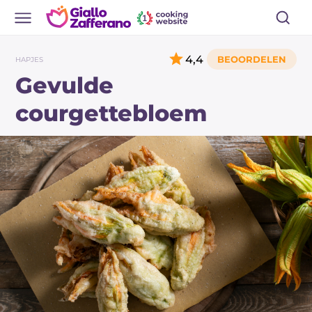
4,4
HAPJES
Gevulde
courgettebloem