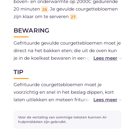
boven- en onderwarmte op 2000C gedurende
20 minuten
. Je gevulde courgettebloemen
26
zijn klaar om te serveren
.
27
BEWARING
Gefrituurde gevulde courgettebloemen moet je
direct na het bakken eten; die uit de oven kun
je in de koelkast bewaren in een gesloten bakje,
maximaal één dag. Vriezen wordt niet
TIP
aangeraden.
Gefrituurde courgettebloemen moet je
voorzichtig en snel in het beslag dippen, kort
laten uitlekken en meteen frituren. Grof
paneermeel kan gemengd worden met fijn
paneermeel; let erop dat het niet verbrandt
Voor de vertaling van sommige teksten kunnen AI-
tijdens het bakken. We hebben de klassieke
hulpmiddelen zijn gebruikt.
vulling gepresenteerd, maar je kunt eindeloos