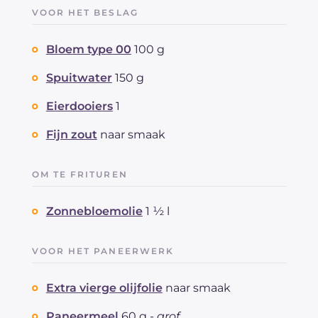
VOOR HET BESLAG
Bloem type 00
100 g
Spuitwater
150 g
Eierdooiers
1
Fijn zout
naar smaak
OM TE FRITUREN
Zonnebloemolie
1 ½ l
VOOR HET PANEERWERK
Extra vierge olijfolie
naar smaak
Paneermeel
60 g -
grof