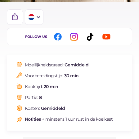
IT
FOLLOW US
EN
ES
Moeilijkheidsgraad:
Gemiddeld
FR
Voorbereidingstijd:
30 min
DE
Kooktijd:
20 min
BR
Portie:
8
Kosten:
Gemiddeld
Notities
+ minstens 1 uur rust in de koelkast