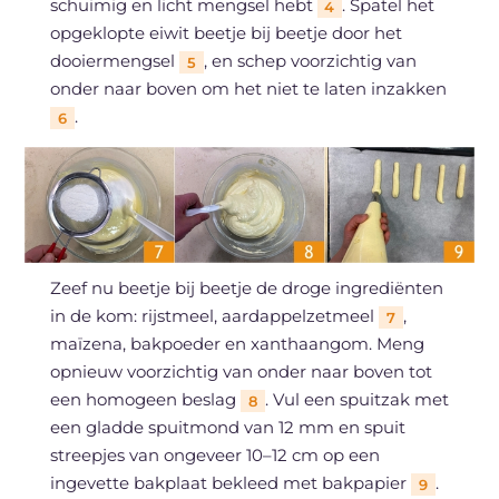
schuimig en licht mengsel hebt
. Spatel het
4
opgeklopte eiwit beetje bij beetje door het
dooiermengsel
, en schep voorzichtig van
5
onder naar boven om het niet te laten inzakken
.
6
Zeef nu beetje bij beetje de droge ingrediënten
in de kom: rijstmeel, aardappelzetmeel
,
7
maïzena, bakpoeder en xanthaangom. Meng
opnieuw voorzichtig van onder naar boven tot
een homogeen beslag
. Vul een spuitzak met
8
een gladde spuitmond van 12 mm en spuit
streepjes van ongeveer 10–12 cm op een
ingevette bakplaat bekleed met bakpapier
.
9