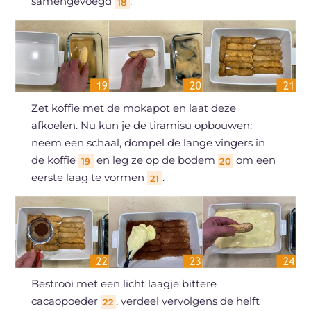
samengevoegd
.
18
Zet koffie met de mokapot en laat deze
afkoelen. Nu kun je de tiramisu opbouwen:
neem een schaal, dompel de lange vingers in
de koffie
en leg ze op de bodem
om een
19
20
eerste laag te vormen
.
21
Bestrooi met een licht laagje bittere
cacaopoeder
, verdeel vervolgens de helft
22