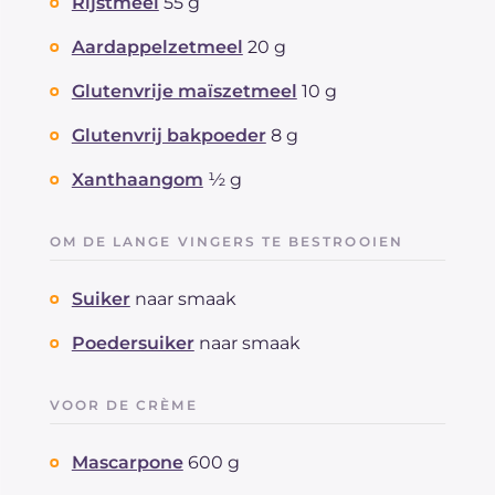
Rijstmeel
55 g
Aardappelzetmeel
20 g
Glutenvrije maïszetmeel
10 g
Glutenvrij bakpoeder
8 g
Xanthaangom
½ g
OM DE LANGE VINGERS TE BESTROOIEN
Suiker
naar smaak
Poedersuiker
naar smaak
VOOR DE CRÈME
Mascarpone
600 g