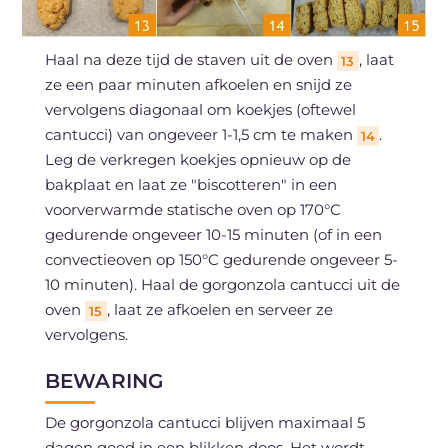
Haal na deze tijd de staven uit de oven
, laat
13
ze een paar minuten afkoelen en snijd ze
vervolgens diagonaal om koekjes (oftewel
cantucci) van ongeveer 1-1,5 cm te maken
.
14
Leg de verkregen koekjes opnieuw op de
bakplaat en laat ze "biscotteren" in een
voorverwarmde statische oven op 170°C
gedurende ongeveer 10-15 minuten (of in een
convectieoven op 150°C gedurende ongeveer 5-
10 minuten). Haal de gorgonzola cantucci uit de
oven
, laat ze afkoelen en serveer ze
15
vervolgens.
BEWARING
De gorgonzola cantucci blijven maximaal 5
dagen goed in een blikken doos. Het wordt