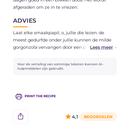
afgeraden om ze in te vriezen.
ADVIES
Laat elke smaakpapil, o, jullie die lezen: de
meest gedurfde onder jullie kunnen de milde
gorgonzola vervangen door een pittige versie,
het resultaat zal een smaakexplosie zijn.
Heerlijk, maar vurig. Een gewaarschuwd man
Voor de vertaling van sommige teksten kunnen AI-
telt voor twee, toch? Als je niet tot die groep
hulpmiddelen zijn gebruikt.
behoort, raden we aan om de durf te beperken
tot brie, taleggio of camembert, of om
pistachenoten in plaats van walnoten en
PRINT THE RECIPE
pijnboompitten te verwerken: eenvoudiger,
misschien, maar veel veiliger!
4,1