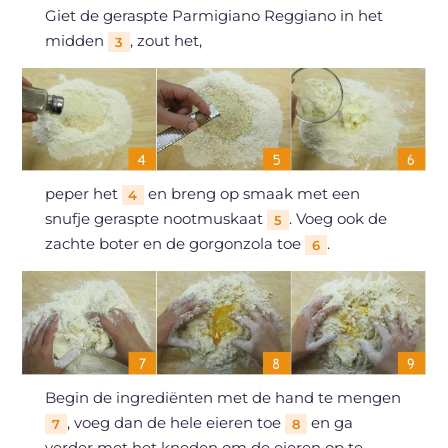
Giet de geraspte Parmigiano Reggiano in het
midden
, zout het,
3
peper het
en breng op smaak met een
4
snufje geraspte nootmuskaat
. Voeg ook de
5
zachte boter en de gorgonzola toe
.
6
Begin de ingrediënten met de hand te mengen
, voeg dan de hele eieren toe
en ga
7
8
verder met het kneden om de eieren op te