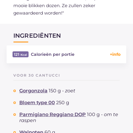
mooie blikken dozen. Ze zullen zeker
gewaardeerd worden!"
INGREDIËNTEN
Calorieën per portie
121
Energie
Kcal
121
Koolhydraten
g
7.2
VOOR 30 CANTUCCI
waarvan suikers
g
0.8
Eiwitten
g
8.7
Gorgonzola
150 g -
zoet
Vetten
g
6.4
waarvan verzadigde vetzuren
Bloem type 00
250 g
g
2.49
Vezels
g
2.9
Parmigiano Reggiano DOP
100 g -
om te
Cholesterol
mg
24
raspen
Natrium
mg
112
Walnoten
60 g