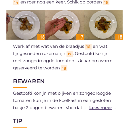
en roer nog een keer. Schik op borden
.
14
15
Werk af met wat van de braadjus
en wat
16
fijngesneden rozemarijn
. Gestoofd konijn
17
met zongedroogde tomaten is klaar om warm
geserveerd te worden
.
18
BEWAREN
Gestoofd konijn met olijven en zongedroogde
tomaten kun je in de koelkast in een gesloten
bakje 2 dagen bewaren. Voordat je het opnieuw
serveert, raden we aan het zachtjes op te
TIP
warmen in een pan met een scheutje water of