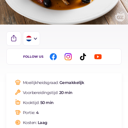
IT
FOLLOW US
EN
DE
Moeilijkheidsgraad:
Gemakkelijk
ES
Voorbereidingstijd:
20 min
FR
Kooktijd:
50 min
BR
Portie:
4
Kosten:
Laag