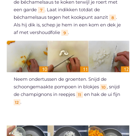
de béchamelsaus te koken terwijl je roert met
een garde
. Laat indikken totdat de
7
béchamelsaus tegen het kookpunt aanzit
.
8
Als hij dik is, schep je hem in een kom en dek je
af met vershoudfolie
.
9
Neem ondertussen de groenten. Snijd de
schoongemaakte pompoen in blokjes
, snijd
10
de champignons in reepjes
en hak de ui fijn
11
.
12