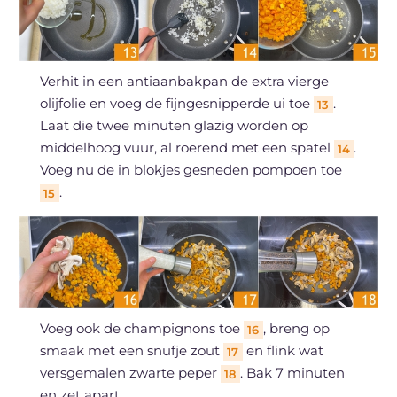
Verhit in een antiaanbakpan de extra vierge
olijfolie en voeg de fijngesnipperde ui toe
.
13
Laat die twee minuten glazig worden op
middelhoog vuur, al roerend met een spatel
.
14
Voeg nu de in blokjes gesneden pompoen toe
.
15
Voeg ook de champignons toe
, breng op
16
smaak met een snufje zout
en flink wat
17
versgemalen zwarte peper
. Bak 7 minuten
18
en zet apart.