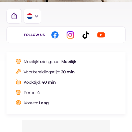
IT
FOLLOW US
EN
ES
Moeilijkheidsgraad:
Moeilijk
FR
Voorbereidingstijd:
20 min
DE
Kooktijd:
40 min
BR
Portie:
4
Kosten:
Laag