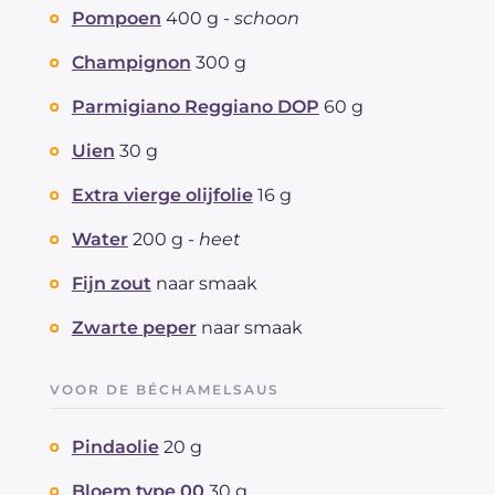
Pompoen
400 g -
schoon
Champignon
300 g
Parmigiano Reggiano DOP
60 g
Uien
30 g
Extra vierge olijfolie
16 g
Water
200 g -
heet
Fijn zout
naar smaak
Zwarte peper
naar smaak
VOOR DE BÉCHAMELSAUS
Pindaolie
20 g
Bloem type 00
30 g