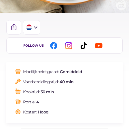
IT
FOLLOW US
EN
ES
Moeilijkheidsgraad:
Gemiddeld
FR
Voorbereidingstijd:
40 min
DE
Kooktijd:
30 min
BR
Portie:
4
Kosten:
Hoog