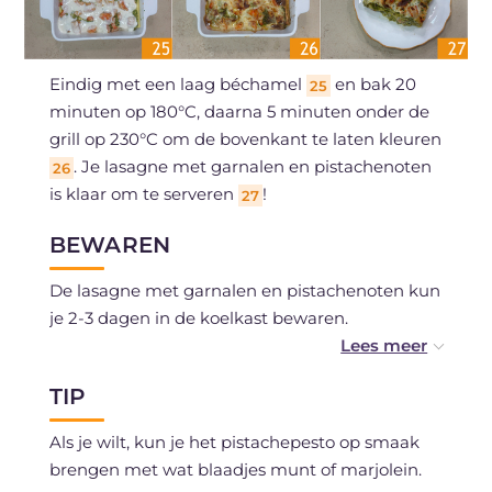
Eindig met een laag béchamel
en bak 20
25
minuten op 180°C, daarna 5 minuten onder de
grill op 230°C om de bovenkant te laten kleuren
. Je lasagne met garnalen en pistachenoten
26
is klaar om te serveren
!
27
BEWAREN
De lasagne met garnalen en pistachenoten kun
je 2-3 dagen in de koelkast bewaren.
Je kunt ze na het bakken invriezen.
TIP
Het pistachepesto kun je 4-5 dagen in de
Als je wilt, kun je het pistachepesto op smaak
koelkast bewaren of invriezen.
brengen met wat blaadjes munt of marjolein.