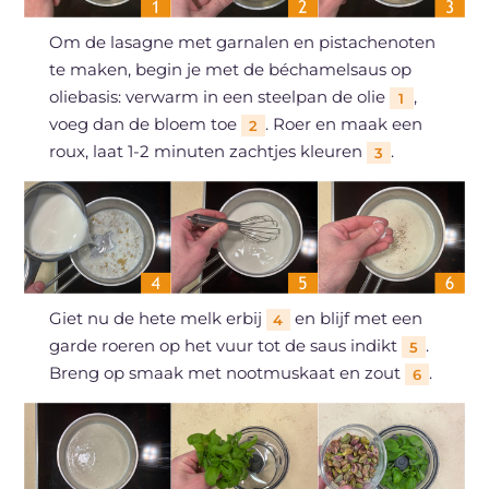
Om de lasagne met garnalen en pistachenoten
te maken, begin je met de béchamelsaus op
oliebasis: verwarm in een steelpan de olie
,
1
voeg dan de bloem toe
. Roer en maak een
2
roux, laat 1-2 minuten zachtjes kleuren
.
3
Giet nu de hete melk erbij
en blijf met een
4
garde roeren op het vuur tot de saus indikt
.
5
Breng op smaak met nootmuskaat en zout
.
6