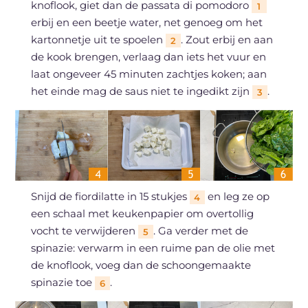
knoflook, giet dan de passata di pomodoro
1
erbij en een beetje water, net genoeg om het
kartonnetje uit te spoelen
. Zout erbij en aan
2
de kook brengen, verlaag dan iets het vuur en
laat ongeveer 45 minuten zachtjes koken; aan
het einde mag de saus niet te ingedikt zijn
.
3
Snijd de fiordilatte in 15 stukjes
en leg ze op
4
een schaal met keukenpapier om overtollig
vocht te verwijderen
. Ga verder met de
5
spinazie: verwarm in een ruime pan de olie met
de knoflook, voeg dan de schoongemaakte
spinazie toe
.
6