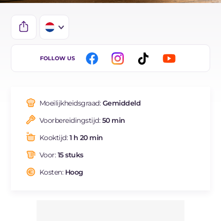
IT
FOLLOW US
EN
ES
Moeilijkheidsgraad:
Gemiddeld
FR
Voorbereidingstijd:
50 min
DE
Kooktijd:
1 h 20 min
BR
Voor:
15 stuks
Kosten:
Hoog