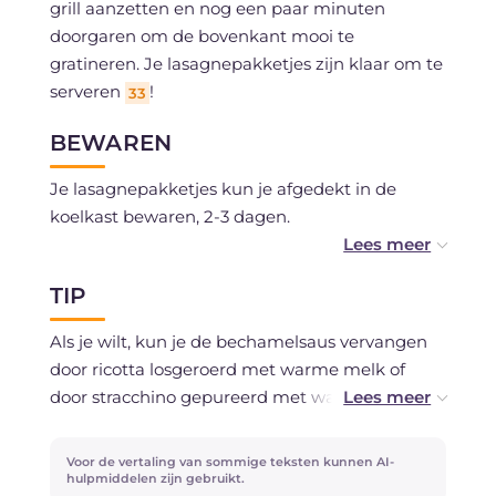
grill aanzetten en nog een paar minuten
doorgaren om de bovenkant mooi te
gratineren. Je lasagnepakketjes zijn klaar om te
serveren
!
33
BEWAREN
Je lasagnepakketjes kun je afgedekt in de
koelkast bewaren, 2-3 dagen.
Je kunt ze ook invriezen, gekookt of rauw.
TIP
Als je wilt, kun je de bechamelsaus vervangen
door ricotta losgeroerd met warme melk of
door stracchino gepureerd met wat melk.
Als je de lasagnepakketjes van tevoren maakt,
Voor de vertaling van sommige teksten kunnen AI-
kun je ze in de oven op 80 -100 ongeveer 10-15
hulpmiddelen zijn gebruikt.