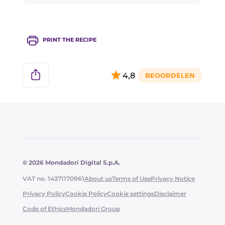
minuten opwarmen, en pas bij het serveren
gratineren.
PRINT THE RECIPE
4,8
© 2026 Mondadori Digital S.p.A.
VAT no. 14371170961
About us
Terms of Use
Privacy Notice
Privacy Policy
Cookie Policy
Cookie settings
Disclaimer
Code of Ethics
Mondadori Group