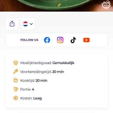
IT
FOLLOW US
EN
ES
Moeilijkheidsgraad:
Gemakkelijk
FR
Voorbereidingstijd:
20 min
DE
Kooktijd:
20 min
BR
Portie:
4
Kosten:
Laag