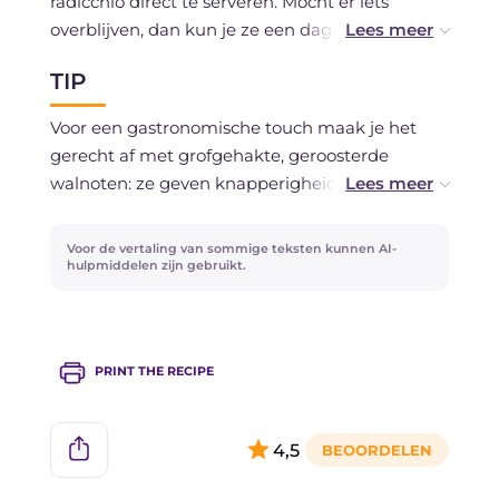
radicchio direct te serveren. Mocht er iets
overblijven, dan kun je ze een dag in de
koelkast bewaren.
TIP
Voor een gastronomische touch maak je het
gerecht af met grofgehakte, geroosterde
walnoten: ze geven knapperigheid en een
aroma dat perfect past bij de zoetheid van de
ricotta en het karakter van de radicchio.
Voor de vertaling van sommige teksten kunnen AI-
hulpmiddelen zijn gebruikt.
Als je een wat grovere ricotta gebruikt, kun je
die zeven om een gladdere crème te krijgen.
PRINT THE RECIPE
4,5