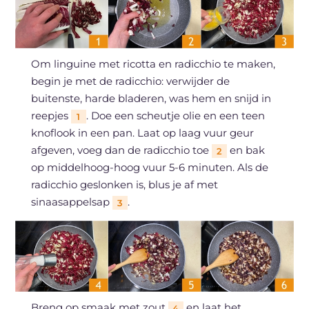
Om linguine met ricotta en radicchio te maken,
begin je met de radicchio: verwijder de
buitenste, harde bladeren, was hem en snijd in
reepjes
. Doe een scheutje olie en een teen
1
knoflook in een pan. Laat op laag vuur geur
afgeven, voeg dan de radicchio toe
en bak
2
op middelhoog-hoog vuur 5-6 minuten. Als de
radicchio geslonken is, blus je af met
sinaasappelsap
.
3
Breng op smaak met zout
en laat het
4