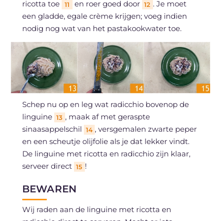
ricotta toe
en roer goed door
. Je moet
11
12
een gladde, egale crème krijgen; voeg indien
nodig nog wat van het pastakookwater toe.
Schep nu op en leg wat radicchio bovenop de
linguine
, maak af met geraspte
13
sinaasappelschil
, versgemalen zwarte peper
14
en een scheutje olijfolie als je dat lekker vindt.
De linguine met ricotta en radicchio zijn klaar,
serveer direct
!
15
BEWAREN
Wij raden aan de linguine met ricotta en