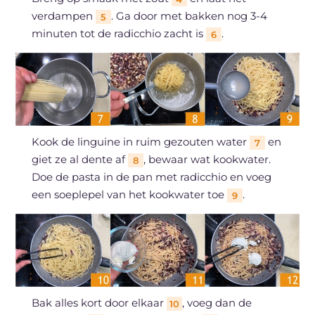
verdampen
. Ga door met bakken nog 3-4
5
minuten tot de radicchio zacht is
.
6
Kook de linguine in ruim gezouten water
en
7
giet ze al dente af
, bewaar wat kookwater.
8
Doe de pasta in de pan met radicchio en voeg
een soeplepel van het kookwater toe
.
9
Bak alles kort door elkaar
, voeg dan de
10