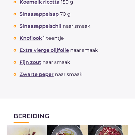
Koemelk ricotta
150 g
Sinaasappelsap
70 g
Sinaasappelschil
naar smaak
Knoflook
1 teentje
Extra vierge olijfolie
naar smaak
Fijn zout
naar smaak
Zwarte peper
naar smaak
BEREIDING