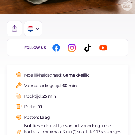
IT
FOLLOW US
EN
DE
Moeilijkheidsgraad:
Gemakkelijk
ES
Voorbereidingstijd:
60 min
FR
Kooktijd:
25 min
BR
Portie:
10
Kosten:
Laag
Notities
+ de rusttijd van het zanddeeg in de
koelkast (minimaal 3 uur)","seo_title":"Paaskoekjes