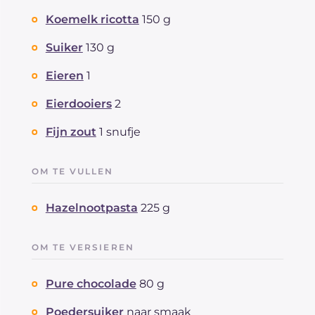
Koemelk ricotta
150 g
Suiker
130 g
Eieren
1
Eierdooiers
2
Fijn zout
1 snufje
OM TE VULLEN
Hazelnootpasta
225 g
OM TE VERSIEREN
Pure chocolade
80 g
Poedersuiker
naar smaak