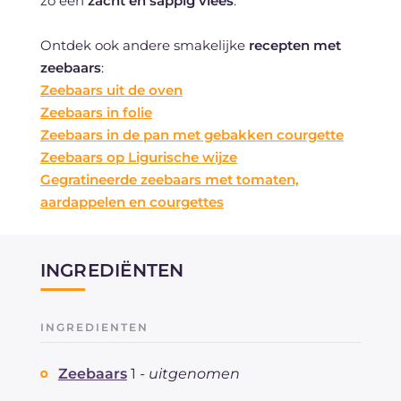
zo een
zacht en sappig vlees
.
Ontdek ook andere smakelijke
recepten met
zeebaars
:
Zeebaars uit de oven
Zeebaars in folie
Zeebaars in de pan met gebakken courgette
Zeebaars op Ligurische wijze
Gegratineerde zeebaars met tomaten,
aardappelen en courgettes
INGREDIËNTEN
INGREDIENTEN
Zeebaars
1 -
uitgenomen