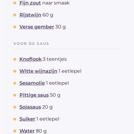
Fijn zout
naar smaak
Rijstwijn
60 g
Verse gember
30 g
VOOR DE SAUS
Knoflook
3 teentjes
Witte wijnazijn
1 eetlepel
Sesamolie
1 eetlepel
Pittige saus
50 g
Sojasaus
20 g
Suiker
1 eetlepel
Water
80 g