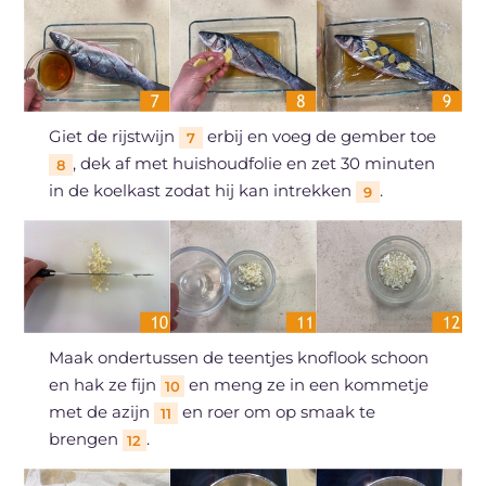
Giet de rijstwijn
erbij en voeg de gember toe
7
, dek af met huishoudfolie en zet 30 minuten
8
in de koelkast zodat hij kan intrekken
.
9
Maak ondertussen de teentjes knoflook schoon
en hak ze fijn
en meng ze in een kommetje
10
met de azijn
en roer om op smaak te
11
brengen
.
12