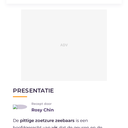
PRESENTATIE
Recept door
Rosy Chin
De
pittige zoetzure zeebaars
is een
hoofdgerecht van
vis
dat de geuren en de