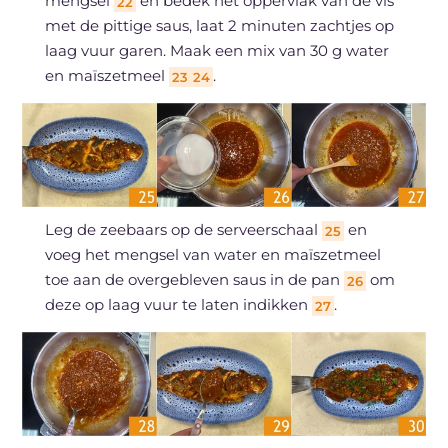
mengsel
en bedek het oppervlak van de vis
22
met de pittige saus, laat 2 minuten zachtjes op
laag vuur garen. Maak een mix van 30 g water
en maïszetmeel
.
23
24
Leg de zeebaars op de serveerschaal
en
25
voeg het mengsel van water en maïszetmeel
toe aan de overgebleven saus in de pan
om
26
deze op laag vuur te laten indikken
.
27