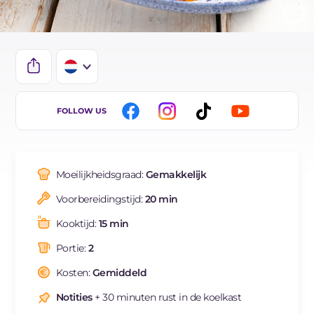
IT
FOLLOW US
EN
DE
Moeilijkheidsgraad:
Gemakkelijk
FR
Voorbereidingstijd:
20 min
BR
Kooktijd:
15 min
Portie:
2
Kosten:
Gemiddeld
Notities
+ 30 minuten rust in de koelkast