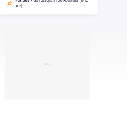
Notities
+ de rusttijd in de koelkast (6-12
uur)