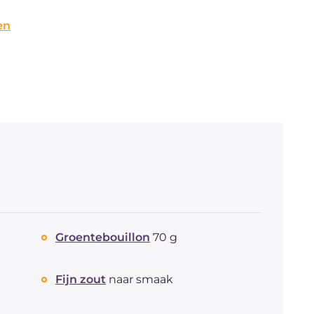
en
Groentebouillon
70 g
Fijn zout
naar smaak