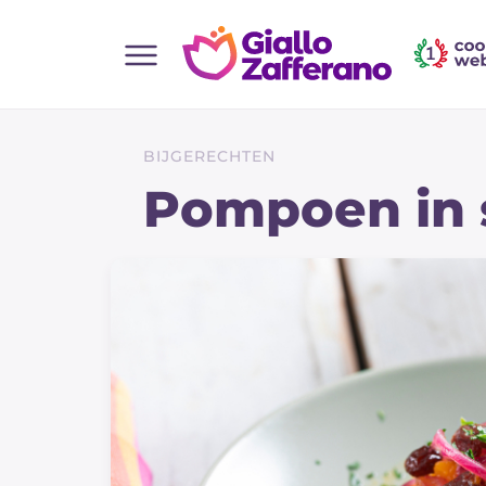
Home
Alle recepten
BIJGERECHTEN
Hapjes
Pompoen in 
Salate
Hoofdgerechten
Brood
Desserts
Bijgerechten
Pizza's en Focaccia
Taarten & Bakken