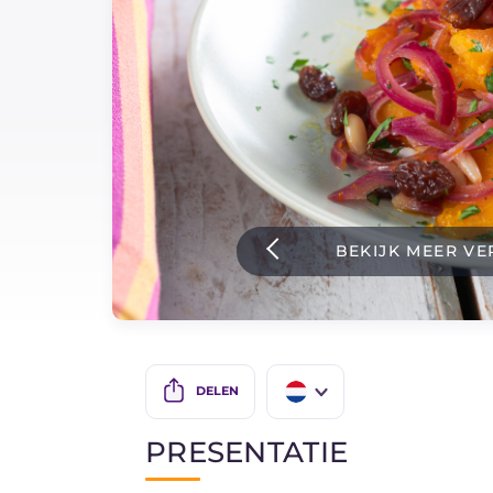
Sauzen
Nieuwste recepten
IT Website
BEKIJK MEER VE
Facebook
Instagram
TikTok
YouTube
DELEN
IT
PRESENTATIE
EN