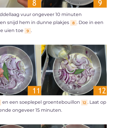
iddellaag vuur ongeveer 10 minuten
 en snijd hem in dunne plakjes
. Doe in een
8
de uien toe
.
9
en een soeplepel groentebouillon
. Laat op
12
rende ongeveer 15 minuten.