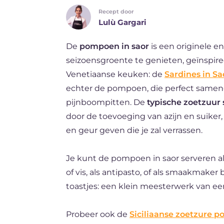
Recept door
ES
Lulù Gargari
BR
De
pompoen in saor
is een originele e
FR
seizoensgroente te genieten, geïnspiree
DE
Venetiaanse keuken: de
Sardines in Sa
echter de pompoen, die perfect sameng
pijnboompitten. De
typische zoetzuur
door de toevoeging van azijn en suiker,
en geur geven die je zal verrassen.
Je kunt de pompoen in saor serveren al
of vis, als antipasto, of als smaakmaker 
toastjes: een klein meesterwerk van e
Probeer ook de
Siciliaanse zoetzure 