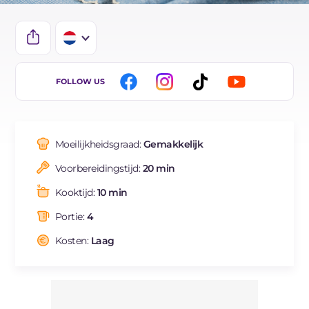
IT
FOLLOW US
EN
BR
Moeilijkheidsgraad:
Gemakkelijk
ES
Voorbereidingstijd:
20 min
FR
Kooktijd:
10 min
DE
Portie:
4
Kosten:
Laag