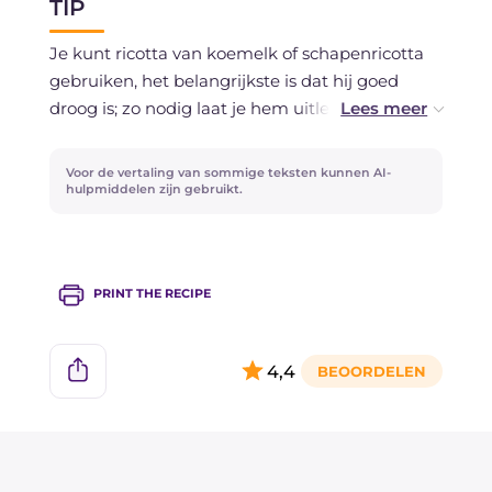
TIP
Je kunt ricotta van koemelk of schapenricotta
gebruiken, het belangrijkste is dat hij goed
droog is; zo nodig laat je hem uitlekken in een
zeef voordat je hem gebruikt.
Voor de vertaling van sommige teksten kunnen AI-
Als je wilt kun je de koteletjes ook in de oven
hulpmiddelen zijn gebruikt.
bakken in plaats van in de pan, bij 230°
gedurende ongeveer 15 minuten.
PRINT THE RECIPE
4,4