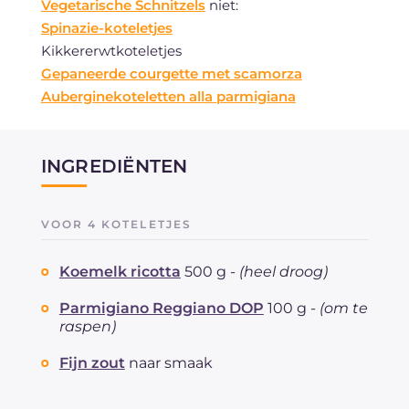
Vegetarische Schnitzels
niet:
Spinazie-koteletjes
Kikkererwtkoteletjes
Gepaneerde courgette met scamorza
Auberginekoteletten alla parmigiana
INGREDIËNTEN
VOOR 4 KOTELETJES
Koemelk ricotta
500 g -
(heel droog)
Parmigiano Reggiano DOP
100 g -
(om te
raspen)
Fijn zout
naar smaak