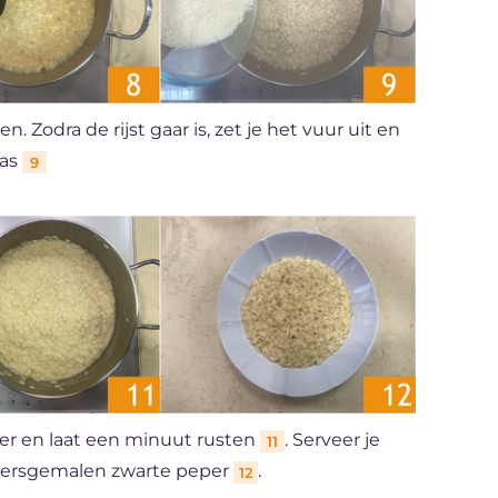
 Zodra de rijst gaar is, zet je het vuur uit en
aas
9
oer en laat een minuut rusten
. Serveer je
11
e versgemalen zwarte peper
.
12