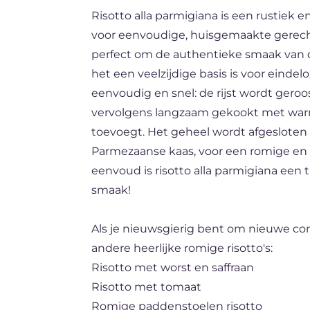
Risotto alla parmigiana is een rustiek
DE
voor eenvoudige, huisgemaakte gerec
BR
perfect om de authentieke smaak van 
ES
het een veelzijdige basis is voor eindelo
eenvoudig en snel: de rijst wordt geroo
FR
vervolgens langzaam gekookt met war
toevoegt. Het geheel wordt afgesloten
Parmezaanse kaas, voor een romige en
eenvoud is risotto alla parmigiana een 
smaak!
Als je nieuwsgierig bent om nieuwe co
andere heerlijke romige risotto's:
Risotto met worst en saffraan
Risotto met tomaat
Romige paddenstoelen risotto