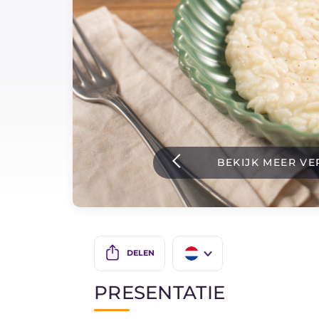
Sauzen
Nieuwste recepten
IT Website
BEKIJK MEER VE
Facebook
Instagram
TikTok
YouTube
DELEN
IT
PRESENTATIE
EN