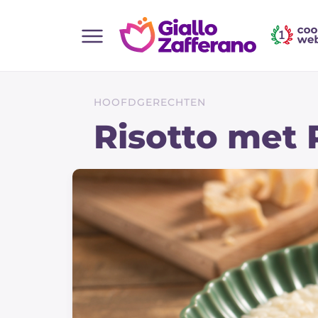
Home
Alle recepten
HOOFDGERECHTEN
Hapjes
Risotto met
Salate
Hoofdgerechten
Brood
Desserts
Bijgerechten
Pizza's en Focaccia
Taarten & Bakken