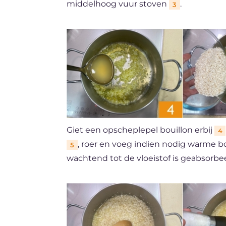
middelhoog vuur stoven
.
3
Giet een opscheplepel bouillon erbij
4
, roer en voeg indien nodig warme bo
5
wachtend tot de vloeistof is geabsorbe