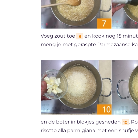
Voeg zout toe
en kook nog 15 minuten.
8
meng je met geraspte Parmezaanse k
en de boter in blokjes gesneden
. R
10
risotto alla parmigiana met een snufj