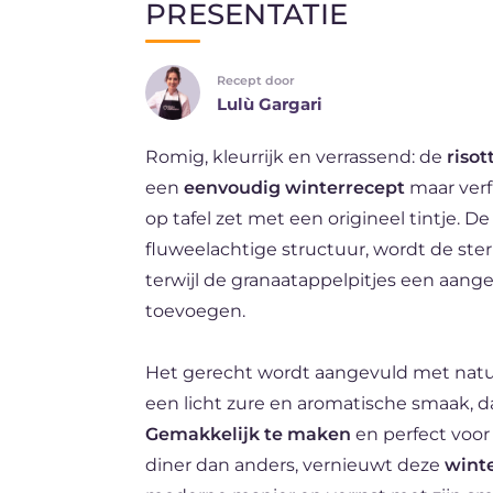
PRESENTATIE
EN
Recept door
ES
Lulù Gargari
FR
Romig, kleurrijk en verrassend: de
riso
DE
een
eenvoudig winterrecept
maar verfi
BR
op tafel zet met een origineel tintje. 
fluweelachtige structuur, wordt de ster
terwijl de granaatappelpitjes een aan
toevoegen.
Het gerecht wordt aangevuld met nat
een licht zure en aromatische smaak, da
Gemakkelijk te maken
en perfect voor
diner dan anders, vernieuwt deze
winte