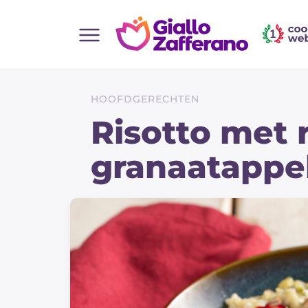
Home
Alle recepten
HOOFDGERECHTEN
Hapjes
Risotto met
Salate
granaatappel
Hoofdgerechten
Brood
Desserts
Bijgerechten
Pizza's en Focaccia
Taarten & Bakken