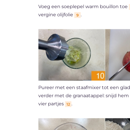
Voeg een soeplepel warm bouillon toe
vergine olijfolie
.
9
Pureer met een staafmixer tot een gla
verder met de granaatappel: snijd he
vier partjes
.
12