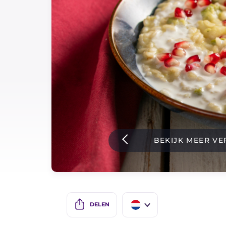
Sauzen
Nieuwste recepten
IT Website
Facebook
Instagram
BEKIJK MEER VE
TikTok
YouTube
DELEN
IT