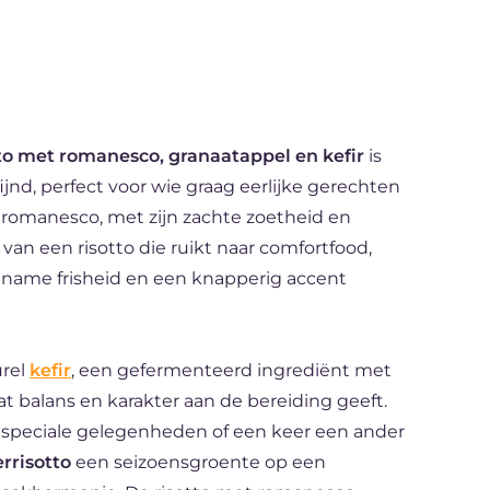
tto met romanesco, granaatappel en kefir
is
jnd, perfect voor wie graag eerlijke gerechten
De romanesco, met zijn zachte zoetheid en
 van een risotto die ruikt naar comfortfood,
gename frisheid en een knapperig accent
urel
kefir
, een gefermenteerd ingrediënt met
t balans en karakter aan de bereiding geeft.
 speciale gelegenheden of een keer een ander
rrisotto
een seizoensgroente op een