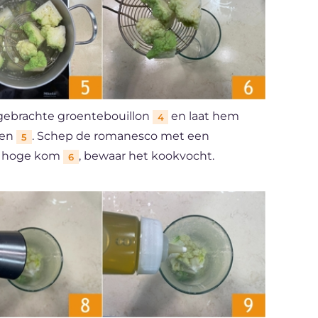
gebrachte groentebouillon
en laat hem
4
oen
. Schep de romanesco met een
5
en hoge kom
, bewaar het kookvocht.
6