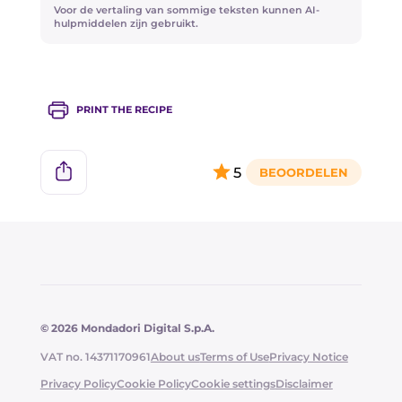
De gebrande citroenpoeder is optioneel.
Voor de vertaling van sommige teksten kunnen AI-
hulpmiddelen zijn gebruikt.
In plaats van dille kun je proberen het groene
loof van wortels te gebruiken!
PRINT THE RECIPE
5
© 2026 Mondadori Digital S.p.A.
VAT no. 14371170961
About us
Terms of Use
Privacy Notice
Privacy Policy
Cookie Policy
Cookie settings
Disclaimer