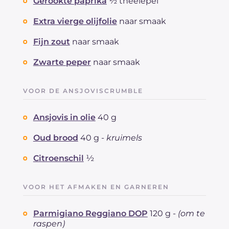
Gerookte paprika
½ theelepel
Extra vierge olijfolie
naar smaak
Fijn zout
naar smaak
Zwarte peper
naar smaak
VOOR DE ANSJOVISCRUMBLE
Ansjovis in olie
40 g
Oud brood
40 g -
kruimels
Citroenschil
½
VOOR HET AFMAKEN EN GARNEREN
Parmigiano Reggiano DOP
120 g -
(om te
raspen)