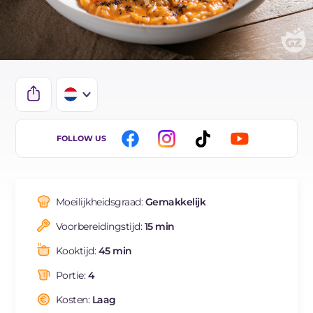
IT
FOLLOW US
EN
ES
Moeilijkheidsgraad:
Gemakkelijk
FR
Voorbereidingstijd:
15 min
DE
Kooktijd:
45 min
BR
Portie:
4
Kosten:
Laag