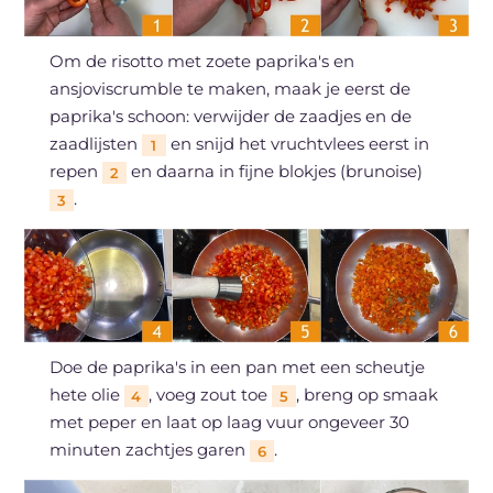
Om de risotto met zoete paprika's en
ansjoviscrumble te maken, maak je eerst de
paprika's schoon: verwijder de zaadjes en de
zaadlijsten
en snijd het vruchtvlees eerst in
1
repen
en daarna in fijne blokjes (brunoise)
2
.
3
Doe de paprika's in een pan met een scheutje
hete olie
, voeg zout toe
, breng op smaak
4
5
met peper en laat op laag vuur ongeveer 30
minuten zachtjes garen
.
6