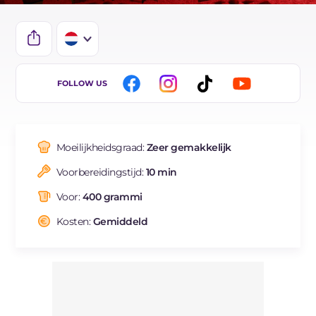
IT
FOLLOW US
EN
ES
Moeilijkheidsgraad:
Zeer gemakkelijk
FR
Voorbereidingstijd:
10 min
DE
Voor:
400 grammi
BR
Kosten:
Gemiddeld