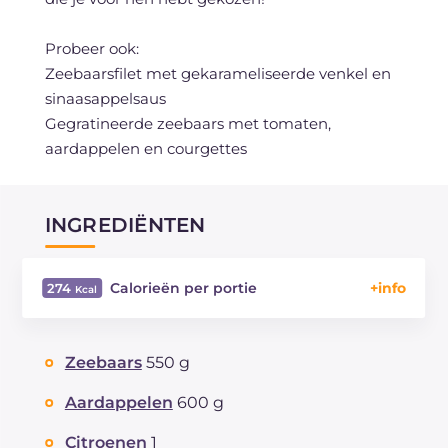
Probeer ook:
Zeebaarsfilet met gekarameliseerde venkel en
sinaasappelsaus
Gegratineerde zeebaars met tomaten,
aardappelen en courgettes
INGREDIËNTEN
Calorieën per portie
274
Energie
Kcal
274
Koolhydraten
g
23.8
Zeebaars
550 g
waarvan suikers
g
2.6
Eiwitten
g
15.6
Aardappelen
600 g
Vetten
g
12.9
Citroenen
1