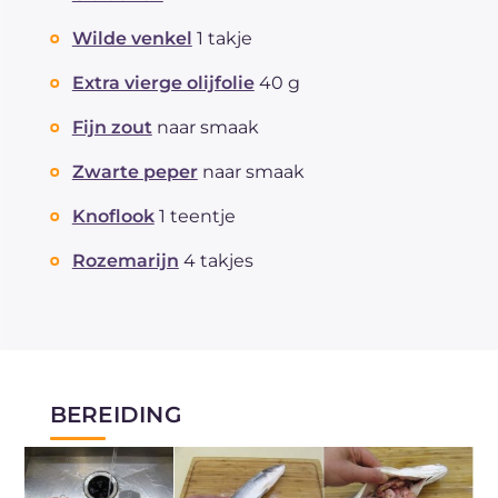
waarvan verzadigde vetzuren
g
2.01
Vezels
g
4.6
Wilde venkel
1 takje
Cholesterol
mg
36
Extra vierge olijfolie
40 g
Natrium
mg
359
Fijn zout
naar smaak
Zwarte peper
naar smaak
Knoflook
1 teentje
Rozemarijn
4 takjes
BEREIDING