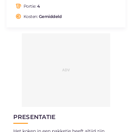
waarvan verzadigde vetzuren
g
2.01
Portie:
4
Vezels
g
4.6
Cholesterol
Kosten:
Gemiddeld
mg
36
Natrium
mg
359
PRESENTATIE
Het koken in een pakketje heeft altijd zijn