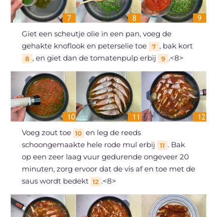
Giet een scheutje olie in een pan, voeg de
gehakte knoflook en peterselie toe
, bak kort
7
, en giet dan de tomatenpulp erbij
.<8>
8
9
Voeg zout toe
en leg de reeds
10
schoongemaakte hele rode mul erbij
. Bak
11
op een zeer laag vuur gedurende ongeveer 20
minuten, zorg ervoor dat de vis af en toe met de
saus wordt bedekt
.<8>
12