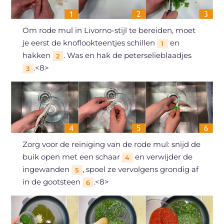
Om rode mul in Livorno-stijl te bereiden, moet
je eerst de knoflookteentjes schillen
en
1
hakken
. Was en hak de peterselieblaadjes
2
.<8>
3
Zorg voor de reiniging van de rode mul: snijd de
buik open met een schaar
en verwijder de
4
ingewanden
, spoel ze vervolgens grondig af
5
in de gootsteen
.<8>
6