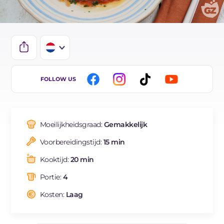
IT
FOLLOW US
EN
ES
Moeilijkheidsgraad:
Gemakkelijk
FR
Voorbereidingstijd:
15 min
DE
Kooktijd:
20 min
BR
Portie:
4
Kosten:
Laag