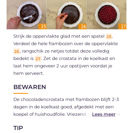
Strijk de oppervlakte glad met een spatel
.
25
Verdeel de hele frambozen over de oppervlakte
, rangschik ze netjes totdat deze volledig
26
bedekt is
. Zet de crostata in de koelkast en
27
laat hem ongeveer 2 uur opstijven voordat je
hem serveert.
BEWAREN
De chocoladencrostata met frambozen blijft 2-3
dagen in de koelkast goed, afgedekt met een
koepel of huishoudfolie. Vriezend bewaren
wordt niet aanbevolen, omdat verse frambozen
TIP
hun structuur kunnen verliezen tijdens het