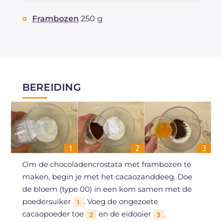
Frambozen
250 g
BEREIDING
Om de chocoladencrostata met frambozen te
maken, begin je met het cacaozanddeeg. Doe
de bloem (type 00) in een kom samen met de
poedersuiker
. Voeg de ongezoete
1
cacaopoeder toe
en de eidooier
.
2
3