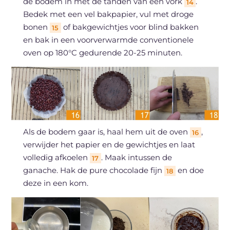
de bodem in met de tanden van een vork
.
14
Bedek met een vel bakpapier, vul met droge
bonen
of bakgewichtjes voor blind bakken
15
en bak in een voorverwarmde conventionele
oven op 180°C gedurende 20-25 minuten.
Als de bodem gaar is, haal hem uit de oven
,
16
verwijder het papier en de gewichtjes en laat
volledig afkoelen
. Maak intussen de
17
ganache. Hak de pure chocolade fijn
en doe
18
deze in een kom.