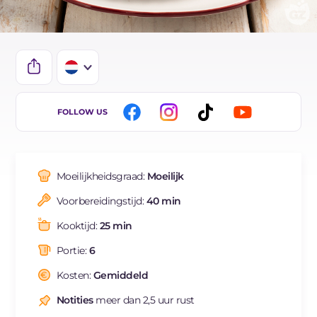
IT
FOLLOW US
EN
DE
Moeilijkheidsgraad:
Moeilijk
ES
Voorbereidingstijd:
40 min
FR
Kooktijd:
25 min
BR
Portie:
6
Kosten:
Gemiddeld
Notities
meer dan 2,5 uur rust