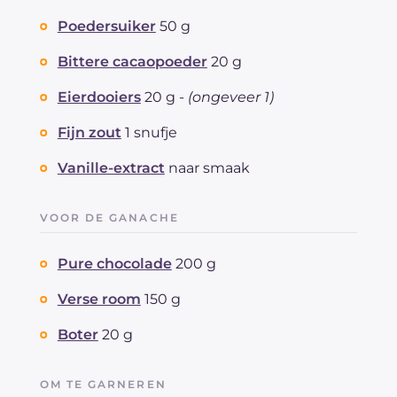
Poedersuiker
50 g
Bittere cacaopoeder
20 g
Eierdooiers
20 g -
(ongeveer 1)
Fijn zout
1 snufje
Vanille-extract
naar smaak
VOOR DE GANACHE
Pure chocolade
200 g
Verse room
150 g
Boter
20 g
OM TE GARNEREN