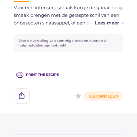
ontdooien.
Voor een intensere smaak kun je de ganache op
smaak brengen met de geraspte schil van een
onbespoten sinaasappel, of een deel van de
frambozen vervangen door aardbeien of
gemengd bosvruchten. Voor een nóg
Voor de vertaling van sommige teksten kunnen AI-
verleidelijke presentatie kun je proberen de
hulpmiddelen zijn gebruikt.
frambozen te vullen met een beetje
frambozenjam voordat je ze op de crostata legt:
dat geeft een aangename verrassing bij het
PRINT THE RECIPE
aansnijden.