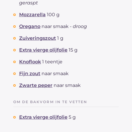
geraspt
Mozzarella
100 g
Oregano
naar smaak -
droog
Zuiveringszout
1 g
Extra vierge olijfolie
15 g
Knoflook
1 teentje
Fijn zout
naar smaak
Zwarte peper
naar smaak
OM DE BAKVORM IN TE VETTEN
Extra vierge olijfolie
5 g