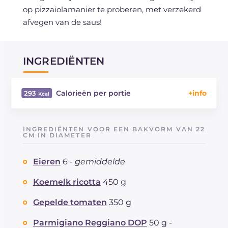
op pizzaiolamanier te proberen, met verzekerd
afvegen van de saus!
INGREDIËNTEN
Calorieën per portie
293
Energie
Kcal
293
Koolhydraten
g
5.3
INGREDIËNTEN VOOR EEN BAKVORM VAN 22
waarvan suikers
CM IN DIAMETER
g
5.3
Eiwitten
g
20.1
Eieren
6 -
gemiddelde
Vetten
g
21.3
waarvan verzadigde vetzuren
g
10.73
Koemelk ricotta
450 g
Vezels
g
0.9
Cholesterol
Gepelde tomaten
350 g
mg
257
Natrium
mg
349
Parmigiano Reggiano DOP
50 g -