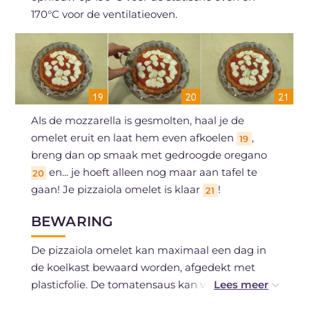
170°C voor de ventilatieoven.
Als de mozzarella is gesmolten, haal je de
omelet eruit en laat hem even afkoelen
,
19
breng dan op smaak met gedroogde oregano
en... je hoeft alleen nog maar aan tafel te
20
gaan! Je pizzaiola omelet is klaar
!
21
BEWARING
De pizzaiola omelet kan maximaal een dag in
de koelkast bewaard worden, afgedekt met
plasticfolie. De tomatensaus kan van tevoren
worden bereid, zelfs een dag van tevoren, mits