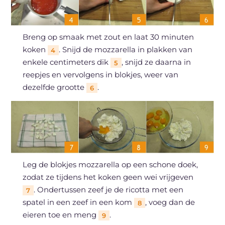
Breng op smaak met zout en laat 30 minuten
koken
. Snijd de mozzarella in plakken van
4
enkele centimeters dik
, snijd ze daarna in
5
reepjes en vervolgens in blokjes, weer van
dezelfde grootte
.
6
Leg de blokjes mozzarella op een schone doek,
zodat ze tijdens het koken geen wei vrijgeven
. Ondertussen zeef je de ricotta met een
7
spatel in een zeef in een kom
, voeg dan de
8
eieren toe en meng
.
9