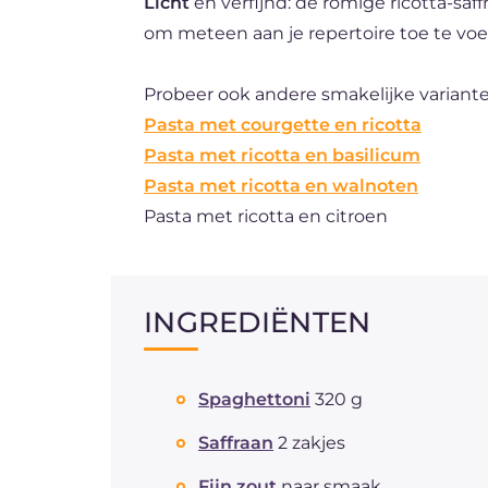
Licht
en verfijnd: de romige ricotta-saf
om meteen aan je repertoire toe te vo
Probeer ook andere smakelijke variant
Pasta met courgette en ricotta
Pasta met ricotta en basilicum
Pasta met ricotta en walnoten
Pasta met ricotta en citroen
INGREDIËNTEN
Spaghettoni
320 g
Saffraan
2 zakjes
Fijn zout
naar smaak