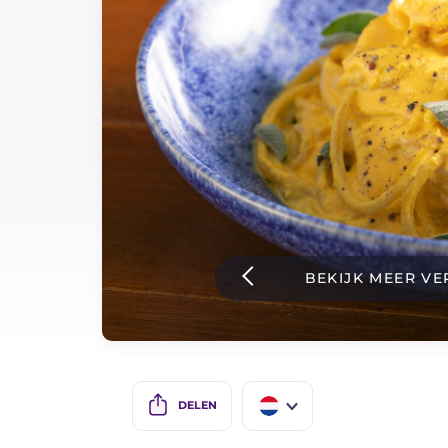
Sauzen
Nieuwste recepten
IT Website
Facebook
Instagram
BEKIJK MEER VE
TikTok
YouTube
DELEN
IT