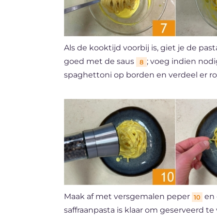
Als de kooktijd voorbij is, giet je de p
goed met de saus
; voeg indien nod
8
spaghettoni op borden en verdeel er ro
Maak af met versgemalen peper
en 
10
saffraanpasta is klaar om geserveerd t