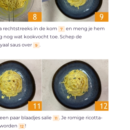
asta rechtstreeks in de kom
en meng je hem
7
ig nog wat kookvocht toe. Schep de
yaal saus over
.
9
een paar blaadjes salie
. Je romige ricotta-
11
e worden
!
12