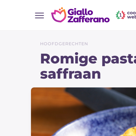
Home
Alle recepten
HOOFDGERECHTEN
Hapjes
Romige pasta
Salate
saffraan
Hoofdgerechten
Brood
Desserts
Bijgerechten
Pizza's en Focaccia
Taarten & Bakken