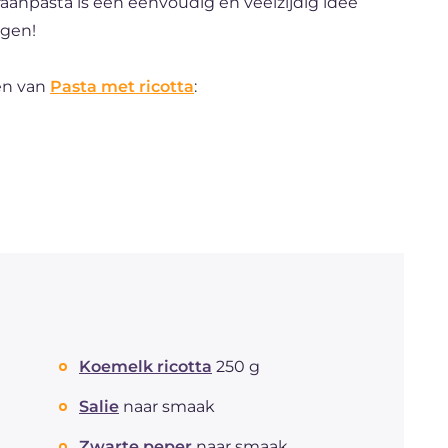
fraanpasta is een eenvoudig en veelzijdig idee
egen!
en van
Pasta met ricotta
:
Koemelk ricotta
250 g
Salie
naar smaak
Zwarte peper
naar smaak