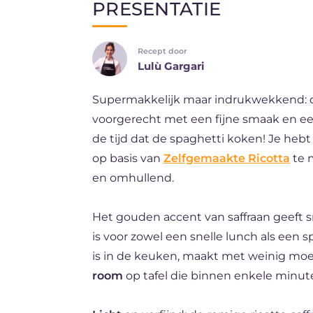
PRESENTATIE
EN
Recept door
DE
Lulù Gargari
ES
Supermakkelijk maar indrukwekkend:
FR
voorgerecht met een fijne smaak en ee
BR
de tijd dat de spaghetti koken! Je heb
op basis van
Zelfgemaakte Ricotta
te m
en omhullend.
Het gouden accent van saffraan geeft s
is voor zowel een snelle lunch als een 
is in de keuken, maakt met weinig moe
room
op tafel die binnen enkele minuten