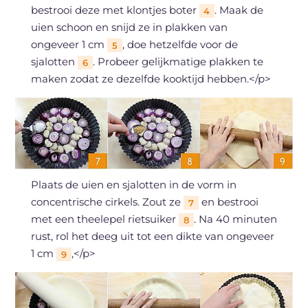
bestrooi deze met klontjes boter
. Maak de
4
uien schoon en snijd ze in plakken van
ongeveer 1 cm
, doe hetzelfde voor de
5
sjalotten
. Probeer gelijkmatige plakken te
6
maken zodat ze dezelfde kooktijd hebben.</p>
Plaats de uien en sjalotten in de vorm in
concentrische cirkels. Zout ze
en bestrooi
7
met een theelepel rietsuiker
. Na 40 minuten
8
rust, rol het deeg uit tot een dikte van ongeveer
1 cm
,</p>
9