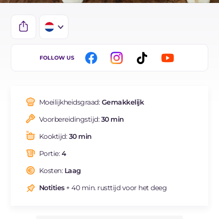
IT
FOLLOW US
EN
ES
Moeilijkheidsgraad:
Gemakkelijk
BR
Voorbereidingstijd:
30 min
DE
Kooktijd:
30 min
FR
Portie:
4
Kosten:
Laag
Notities
+ 40 min. rusttijd voor het deeg