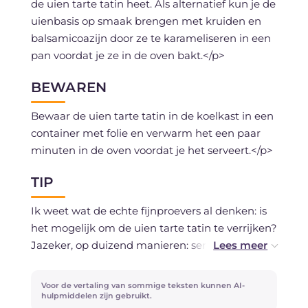
de uien tarte tatin heet. Als alternatief kun je de
uienbasis op smaak brengen met kruiden en
balsamicoazijn door ze te karameliseren in een
pan voordat je ze in de oven bakt.</p>
BEWAREN
Bewaar de uien tarte tatin in de koelkast in een
container met folie en verwarm het een paar
minuten in de oven voordat je het serveert.</p>
TIP
Ik weet wat de echte fijnproevers al denken: is
het mogelijk om de uien tarte tatin te verrijken?
Jazeker, op duizend manieren: serveer het met
een balsamicoazijn reductie of een saus (wat je
maar wilt: leef je uit!), of verrijk de vulling met
Voor de vertaling van sommige teksten kunnen AI-
blokjes spek of gerookt spek.</p>
hulpmiddelen zijn gebruikt.