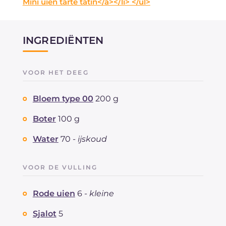
Mini uien tarte tatin</a></li> </ul>
INGREDIËNTEN
VOOR HET DEEG
Bloem type 00
200 g
Boter
100 g
Water
70 -
ijskoud
VOOR DE VULLING
Rode uien
6 -
kleine
Sjalot
5