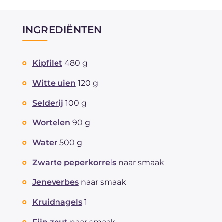
INGREDIËNTEN
Kipfilet
480 g
Witte uien
120 g
Selderij
100 g
Wortelen
90 g
Water
500 g
Zwarte peperkorrels
naar smaak
Jeneverbes
naar smaak
Kruidnagels
1
Fijn zout
naar smaak