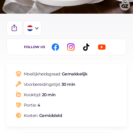
IT
FOLLOW US
EN
DE
Moeilijkheidsgraad:
Gemakkelijk
ES
Voorbereidingstijd:
30 min
FR
Kooktijd:
20 min
BR
Portie:
4
Kosten:
Gemiddeld