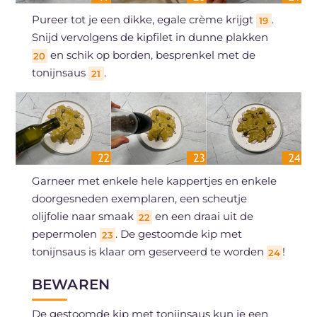
Pureer tot je een dikke, egale crème krijgt
.
19
Snijd vervolgens de kipfilet in dunne plakken
en schik op borden, besprenkel met de
20
tonijnsaus
.
21
Garneer met enkele hele kappertjes en enkele
doorgesneden exemplaren, een scheutje
olijfolie naar smaak
en een draai uit de
22
pepermolen
. De gestoomde kip met
23
tonijnsaus is klaar om geserveerd te worden
!
24
BEWAREN
De gestoomde kip met tonijnsaus kun je een