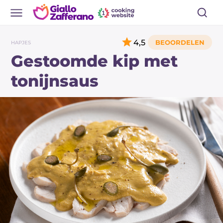
4,5
HAPJES
Gestoomde kip met
tonijnsaus