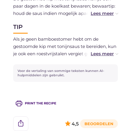
paar dagen in de koelkast bewaren; bewaartip:
houd de saus indien mogelijk apart afgesloten
in een bakje.
TIP
Als je geen bamboestomer hebt om de
gestoomde kip met tonijnsaus te bereiden, kun
je ook een roestvrijstalen vergiet gebruiken!
Stomen helpt de eigenschappen van de kip te
Voor de vertaling van sommige teksten kunnen AI-
behouden; als alternatief kun je de kip ook
hulpmiddelen zijn gebruikt.
koken.
PRINT THE RECIPE
4,5